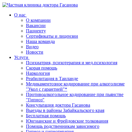
О нас
О компании
Вакансии
Пациенту
Сертификаты и лицензии
Наша команда
Видео
Новости
Услуги
Психиатрия, психотерапия и мед.психология
Скорая помощь
Наркология
Реабилитация в Таиланде
Медикаментозное кодирование при алкоголизме
"Укол с гарантией"*
Противоалкогольное кодирование при пьянстве
"Гипноз"
Консультация доктора Гасанова
Выезды в районы Забайкальского края
Бесплатная помощь
Юнгианские и Фрейдовские толкования
Помощь родственникам зависимого
Гипноз и гипнотерапия