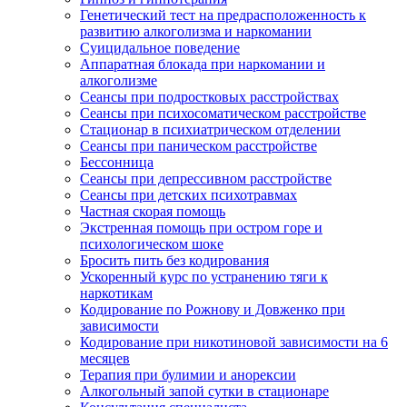
Генетический тест на предрасположенность к
развитию алкоголизма и наркомании
Суицидальное поведение
Аппаратная блокада при наркомании и
алкоголизме
Сеансы при подростковых расстройствах
Сеансы при психосоматическом расстройстве
Стационар в психиатрическом отделении
Сеансы при паническом расстройстве
Бессонница
Сеансы при депрессивном расстройстве
Сеансы при детских психотравмах
Частная скорая помощь
Экстренная помощь при остром горе и
психологическом шоке
Бросить пить без кодирования
Ускоренный курс по устранению тяги к
наркотикам
Кодирование по Рожнову и Довженко при
зависимости
Кодирование при никотиновой зависимости на 6
месяцев
Терапия при булимии и анорексии
Алкогольный запой сутки в стационаре