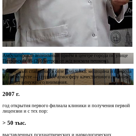
Амбулаторный анонимный приём в центре города по улице
Петровская 35 (200 метров от ж/д вокзала пешком).
Загородный стационар в селе Смоленка: медицина и природа
в одном месте — создают атмосферу качественного лечения
вдали от ненужного внимания.
2007
г.
год открытия первого филиала клиники и получения первой
лицензии и с тех пор:
> 50
тыс.
выставленных психиатрических и наркологических