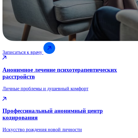
Записаться к врачу
Анонимное лечение психотерапевтических
расстройств
Личные проблемы и душевный комфорт
Профессинальный анонимный центр
кодирования
Искусство рождения новой личности