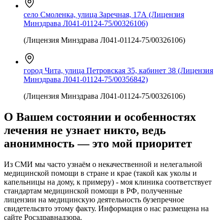
село Смоленка, улица Заречная, 17А (Лицензия
Минздрава Л041-01124-75/00326106)
(Лицензия Минздрава Л041-01124-75/00326106)
город Чита, улица Петровская 35, кабинет 38 (Лицензия
Минздрава Л041-01124-75/00356842)
(Лицензия Минздрава Л041-01124-75/00326106)
О Вашем состоянии и особенностях
лечения не узнает никто, ведь
анонимность —
это
мой приоритет
Из СМИ мы часто узнаём о некачественной и нелегальной
медицинской помощи в стране и крае (такой как уколы и
капельницы на дому, к примеру) - моя клиника соответствует
стандартам медицинской помощи в РФ, полученные
лицензии на медицинскую деятельность бузепречное
свидетельсвто этому факту. Информация о нас размещена на
сайте Росздравнадзора.