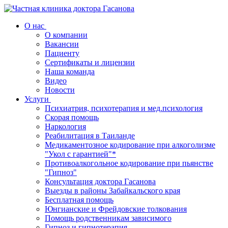
О нас
О компании
Вакансии
Пациенту
Сертификаты и лицензии
Наша команда
Видео
Новости
Услуги
Психиатрия, психотерапия и мед.психология
Скорая помощь
Наркология
Реабилитация в Таиланде
Медикаментозное кодирование при алкоголизме
"Укол с гарантией"*
Противоалкогольное кодирование при пьянстве
"Гипноз"
Консультация доктора Гасанова
Выезды в районы Забайкальского края
Бесплатная помощь
Юнгианские и Фрейдовские толкования
Помощь родственникам зависимого
Гипноз и гипнотерапия