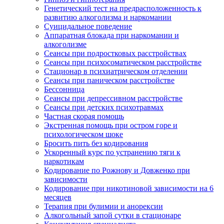
Генетический тест на предрасположенность к
развитию алкоголизма и наркомании
Суицидальное поведение
Аппаратная блокада при наркомании и
алкоголизме
Сеансы при подростковых расстройствах
Сеансы при психосоматическом расстройстве
Стационар в психиатрическом отделении
Сеансы при паническом расстройстве
Бессонница
Сеансы при депрессивном расстройстве
Сеансы при детских психотравмах
Частная скорая помощь
Экстренная помощь при остром горе и
психологическом шоке
Бросить пить без кодирования
Ускоренный курс по устранению тяги к
наркотикам
Кодирование по Рожнову и Довженко при
зависимости
Кодирование при никотиновой зависимости на 6
месяцев
Терапия при булимии и анорексии
Алкогольный запой сутки в стационаре