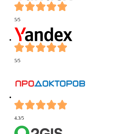
5
/5
5
/5
4.3
/5