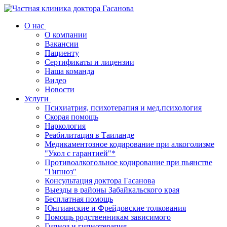
О нас
О компании
Вакансии
Пациенту
Сертификаты и лицензии
Наша команда
Видео
Новости
Услуги
Психиатрия, психотерапия и мед.психология
Скорая помощь
Наркология
Реабилитация в Таиланде
Медикаментозное кодирование при алкоголизме
"Укол с гарантией"*
Противоалкогольное кодирование при пьянстве
"Гипноз"
Консультация доктора Гасанова
Выезды в районы Забайкальского края
Бесплатная помощь
Юнгианские и Фрейдовские толкования
Помощь родственникам зависимого
Гипноз и гипнотерапия