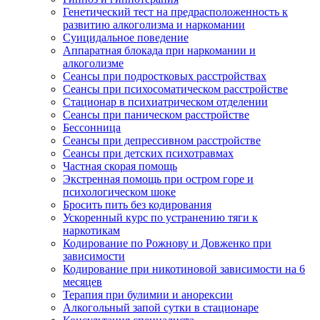
Генетический тест на предрасположенность к
развитию алкоголизма и наркомании
Суицидальное поведение
Аппаратная блокада при наркомании и
алкоголизме
Сеансы при подростковых расстройствах
Сеансы при психосоматическом расстройстве
Стационар в психиатрическом отделении
Сеансы при паническом расстройстве
Бессонница
Сеансы при депрессивном расстройстве
Сеансы при детских психотравмах
Частная скорая помощь
Экстренная помощь при остром горе и
психологическом шоке
Бросить пить без кодирования
Ускоренный курс по устранению тяги к
наркотикам
Кодирование по Рожнову и Довженко при
зависимости
Кодирование при никотиновой зависимости на 6
месяцев
Терапия при булимии и анорексии
Алкогольный запой сутки в стационаре