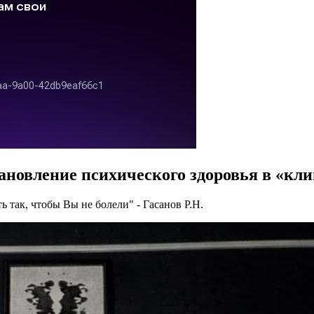
ановление
психического
здоровья
в «кл
ть так, чтобы Вы не болели" - Гасанов Р.Н.