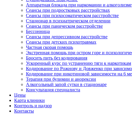
Аппаратная блокада при наркомании и алкоголизме
Сеансы при подростковых расстройствах
Сеансы при психосоматическом расстройстве
Стационар в психиатрическом отделении
Сеансы при паническом расстройстве
Бессонница
Сеансы при депрессивном расстройстве
Сеансы при детских психотравмах
Частная скорая помощь
Экстренная помощь при остром горе и психологич
Бросить пить без кодирования
Ускоренный курс по устранению тяги к наркотикам
Кодирование по Рожнову и Довженко при зависимо
Кодирование при никотиновой зависимости на 6 ме
Терапия при булимии и анорексии
Алкогольный запой сутки в стационаре
Консультация специалиста
Цены
Карта клиники
Контроль и надзор
Контакты