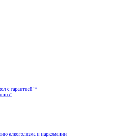
ол с гарантией"*
пноз"
итию алкоголизма и наркомании