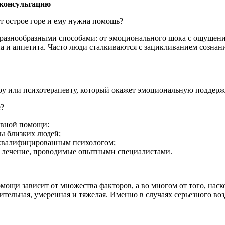
 консультацию
т острое горе и ему нужна помощь?
я разнообразными способами: от эмоционального шока с ощущен
сна и аппетита. Часто люди сталкиваются с зацикливанием созн
ру или психотерапевту, который окажет эмоциональную поддержку
е?
ивной помощи:
ы близких людей;
 квалифицированным психологом;
е лечение, проводимые опытными специалистами.
ощи зависит от множества факторов, а во многом от того, наско
чительная, умеренная и тяжелая. Именно в случаях серьезного в