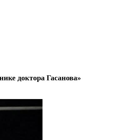
инике
доктора Гасанова
»