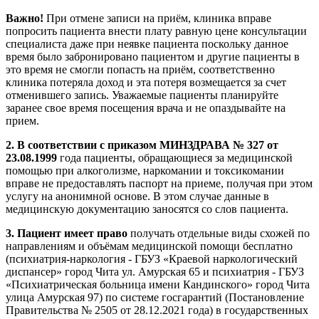
Важно!
При отмене записи на приём, клиника вправе
попросить пациента внести плату равную цене консультации
специалиста даже при неявке пациента поскольку данное
время было забронировано пациентом и другие пациенты в
это время не смогли попасть на приём, соответственно
клиника потеряла доход и эта потеря возмещается за счет
отменившего запись. Уважаемые пациенты планируйте
заранее свое время посещения врача и не опаздывайте на
прием.
2. В соответствии с приказом МИНЗДРАВА № 327 от
23.08.1999
года пациенты, обращающиеся за медицинской
помощью при алкоголизме, наркомании и токсикомании
вправе не предоставлять паспорт на приеме, получая при этом
услугу на анонимной основе. В этом случае данные в
медицинскую документацию заносятся со слов пациента.
3. Пациент имеет право
получать отдельные виды схожей по
направлениям и объёмам медицинской помощи бесплатно
(психиатрия-наркология - ГБУЗ «Краевой наркологический
диспансер» город Чита ул. Амурская 65 и психиатрия - ГБУЗ
«Психиатрическая больница имени Кандинского» город Чита
улица Амурская 97) по системе госгарантий (Постановление
Правительства № 2505 от 28.12.2021 года) в государственных