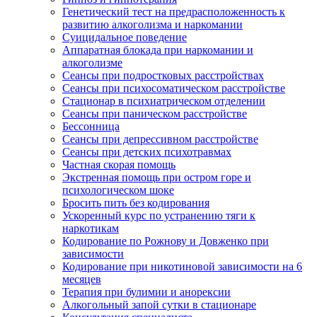
Генетический тест на предрасположенность к
развитию алкоголизма и наркомании
Суицидальное поведение
Аппаратная блокада при наркомании и
алкоголизме
Сеансы при подростковых расстройствах
Сеансы при психосоматическом расстройстве
Стационар в психиатрическом отделении
Сеансы при паническом расстройстве
Бессонница
Сеансы при депрессивном расстройстве
Сеансы при детских психотравмах
Частная скорая помощь
Экстренная помощь при остром горе и
психологическом шоке
Бросить пить без кодирования
Ускоренный курс по устранению тяги к
наркотикам
Кодирование по Рожнову и Довженко при
зависимости
Кодирование при никотиновой зависимости на 6
месяцев
Терапия при булимии и анорексии
Алкогольный запой сутки в стационаре