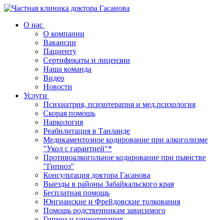
О нас
О компании
Вакансии
Пациенту
Сертификаты и лицензии
Наша команда
Видео
Новости
Услуги
Психиатрия, психотерапия и мед.психология
Скорая помощь
Наркология
Реабилитация в Таиланде
Медикаментозное кодирование при алкоголизме
"Укол с гарантией"*
Противоалкогольное кодирование при пьянстве
"Гипноз"
Консультация доктора Гасанова
Выезды в районы Забайкальского края
Бесплатная помощь
Юнгианские и Фрейдовские толкования
Помощь родственникам зависимого
Гипноз и гипнотерапия