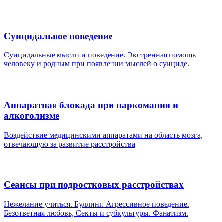
Суицидальное поведение
Суицидальные мысли и поведение. Экстренная помощь
человеку и родным при появлении мыслей о суициде.
Аппаратная блокада при наркомании и
алкоголизме
Воздействие медицинскими аппаратами на область мозга,
отвечающую за развитие расстройства
Сеансы при подростковых расстройствах
Нежелание учиться. Буллинг. Агрессивное поведение.
Безответная любовь, Секты и субкультуры. Фанатизм.