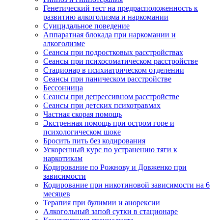
Генетический тест на предрасположенность к
развитию алкоголизма и наркомании
Суицидальное поведение
Аппаратная блокада при наркомании и
алкоголизме
Сеансы при подростковых расстройствах
Сеансы при психосоматическом расстройстве
Стационар в психиатрическом отделении
Сеансы при паническом расстройстве
Бессонница
Сеансы при депрессивном расстройстве
Сеансы при детских психотравмах
Частная скорая помощь
Экстренная помощь при остром горе и
психологическом шоке
Бросить пить без кодирования
Ускоренный курс по устранению тяги к
наркотикам
Кодирование по Рожнову и Довженко при
зависимости
Кодирование при никотиновой зависимости на 6
месяцев
Терапия при булимии и анорексии
Алкогольный запой сутки в стационаре