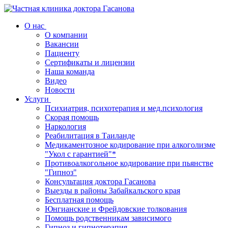
О нас
О компании
Вакансии
Пациенту
Сертификаты и лицензии
Наша команда
Видео
Новости
Услуги
Психиатрия, психотерапия и мед.психология
Скорая помощь
Наркология
Реабилитация в Таиланде
Медикаментозное кодирование при алкоголизме
"Укол с гарантией"*
Противоалкогольное кодирование при пьянстве
"Гипноз"
Консультация доктора Гасанова
Выезды в районы Забайкальского края
Бесплатная помощь
Юнгианские и Фрейдовские толкования
Помощь родственникам зависимого
Гипноз и гипнотерапия