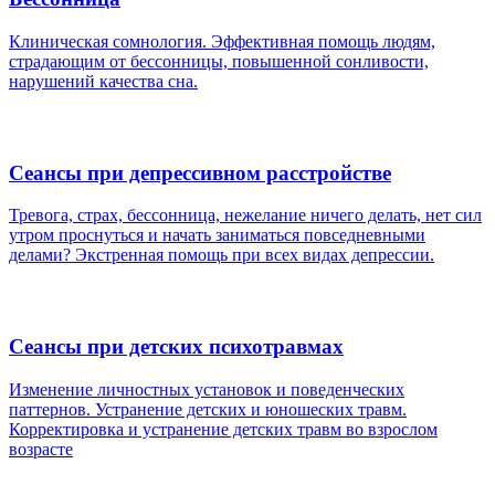
Клиническая сомнология. Эффективная помощь людям,
страдающим от бессонницы, повышенной сонливости,
нарушений качества сна.
Сеансы при депрессивном расстройстве
Тревога, страх, бессонница, нежелание ничего делать, нет сил
утром проснуться и начать заниматься повседневными
делами? Экстренная помощь при всех видах депрессии.
Сеансы при детских психотравмах
Изменение личностных установок и поведенческих
паттернов. Устранение детских и юношеских травм.
Корректировка и устранение детских травм во взрослом
возрасте